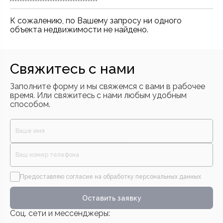
станет отличным выбором как для семейного
отдыха, так и для организации праздничных
К сожалению, по Вашему запросу ни одного
мероприятий.
объекта недвижимости не найдено.
Свяжитесь с нами
Заполните форму и мы свяжемся с вами в рабочее
время. Или свяжитесь с нами любым удобным
способом.
Предоставляю согласие на обработку персональных данных
Оставить заявку
Соц. сети и мессенджеры: